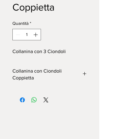
Coppietta
Quantità
*
Collanina con 3 Ciondoli
Collanina con Ciondoli
Coppietta
Collanina composta da:
ciondolo
Cuore; ciondolo Giulietta; ciondolo
Romeo; Cordoncino nero
(regolabile
sul retro con nodini)
DIMENSIONI
Ciondolo Romeo
: 2,5cm X 2cm X
0,4cm
Ciondolo Giulietta
: 2,5cm X 2cm X