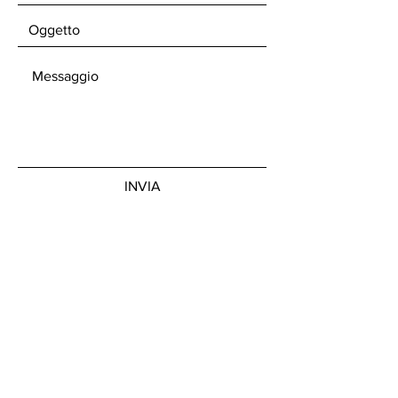
INVIA
Unisciti alla nostra news letter
Iscriviti ora