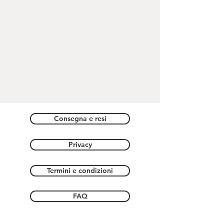
0,4xm
Ciondolo Cuore
: 1,5cm X 1,5cm X
0,5cm
Cordoncino
: cm72
Consegna e resi
Privacy
Termini e condizioni
FAQ