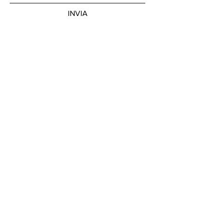
INVIA
Unisciti alla nostra news letter
Iscriviti ora