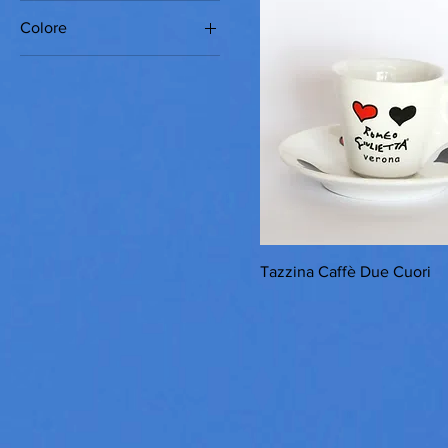
Colore
azzurro
bianco
fuchsia
rosa
rosso
satinato
trasparente
Tazzina Caffè Due Cuori
viola