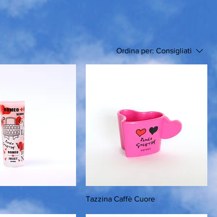
Ordina per:
Consigliati
Tazzina Caffè Cuore